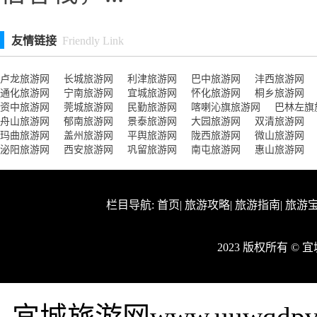
友情链接
Friendly Link
卢龙旅游网
长城旅游网
利津旅游网
巴中旅游网
沣西旅游网
通化旅游网
宁南旅游网
宜城旅游网
怀化旅游网
桐乡旅游网
资中旅游网
莞城旅游网
民勤旅游网
喀喇沁旗旅游网
巴林左旗
舟山旅游网
郁南旅游网
景泰旅游网
大园旅游网
双清旅游网
玛曲旅游网
盖州旅游网
平舆旅游网
陇西旅游网
微山旅游网
泌阳旅游网
西安旅游网
巩留旅游网
南屯旅游网
惠山旅游网
栏目导航:
首页
|
旅游攻略
|
旅游指南
|
旅游
2023 版权所有 ©
宜城旅游网www.uuwqd