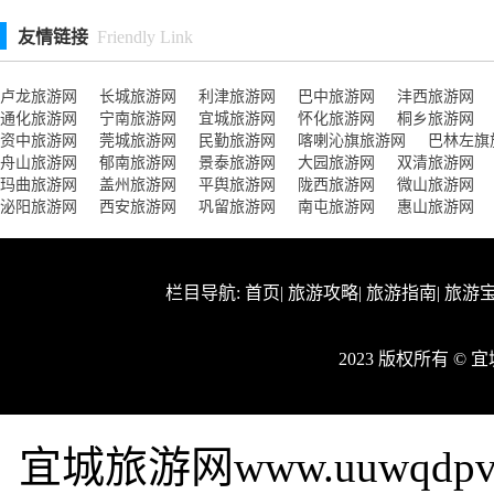
友情链接
Friendly Link
卢龙旅游网
长城旅游网
利津旅游网
巴中旅游网
沣西旅游网
通化旅游网
宁南旅游网
宜城旅游网
怀化旅游网
桐乡旅游网
资中旅游网
莞城旅游网
民勤旅游网
喀喇沁旗旅游网
巴林左旗
舟山旅游网
郁南旅游网
景泰旅游网
大园旅游网
双清旅游网
玛曲旅游网
盖州旅游网
平舆旅游网
陇西旅游网
微山旅游网
泌阳旅游网
西安旅游网
巩留旅游网
南屯旅游网
惠山旅游网
栏目导航:
首页
|
旅游攻略
|
旅游指南
|
旅游
2023 版权所有 ©
宜城旅游网www.uuwqd